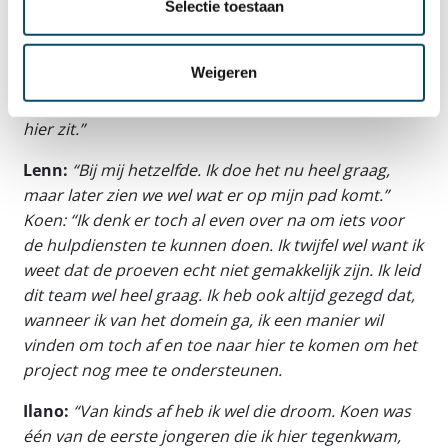
Hebben jullie ambitie om later ook iets met de
Selectie toestaan
ervaringen te doen? Bijvoorbeeld door bij de
politie of brandweer aan de slag te gaan?
Weigeren
Loic:
“Ik doe het heel graag, maar het is niet dat ik dit
later echt wil doen. Voor nu is het wel fijn zolang ik
hier zit.”
Lenn:
“Bij mij hetzelfde. Ik doe het nu heel graag,
maar later zien we wel wat er op mijn pad komt.”
Koen: “Ik denk er toch al even over na om iets voor
de hulpdiensten te kunnen doen. Ik twijfel wel want ik
weet dat de proeven echt niet gemakkelijk zijn. Ik leid
dit team wel heel graag. Ik heb ook altijd gezegd dat,
wanneer ik van het domein ga, ik een manier wil
vinden om toch af en toe naar hier te komen om het
project nog mee te ondersteunen.
Ilano:
“Van kinds af heb ik wel die droom. Koen was
één van de eerste jongeren die ik hier tegenkwam,