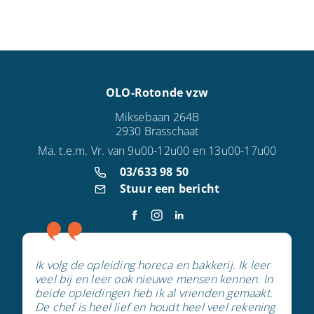
OLO-Rotonde vzw
Miksebaan 264B
2930 Brasschaat
Ma. t.e.m. Vr. van 9u00-12u00 en 13u00-17u00
03/633 98 50
Stuur een bericht
Ik volg de opleiding horeca en bakkerij. Ik leer
veel bij en leer ook nieuwe mensen kennen. In
beide opleidingen heb ik al vrienden gemaakt.
De chef is heel lief en houdt heel veel rekening