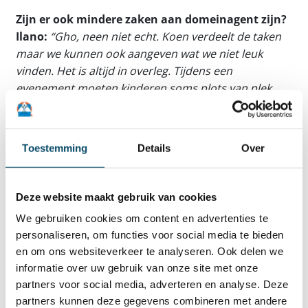
Zijn er ook mindere zaken aan domeinagent zijn?
Ilano:
“Gho, neen niet echt. Koen verdeelt de taken
maar we kunnen ook aangeven wat we niet leuk
vinden. Het is altijd in overleg. Tijdens een
evenement moeten kinderen soms plots van plek
wisselen. Dat is dan wel wat moeilijk, maar dat heeft
zijn redenen wel, dus doen we dat uiteraard.”
Toestemming
Details
Over
Ik kan mij voorstellen dat dit alles ook veel
voorbereidend werk vergt. Vergaderen jullie
frequent?
Deze website maakt gebruik van cookies
Koen:
“We vergaderen soms, maar dat is niet
gemakkelijk door onze agenda’s. We zijn ook niet
We gebruiken cookies om content en advertenties te
personaliseren, om functies voor social media te bieden
altijd allemaal gelijktijdig op het domein. Dat is wel
en om ons websiteverkeer te analyseren. Ook delen we
een puzzel. Ik moet het nog voorleggen aan
informatie over uw gebruik van onze site met onze
Christophe (Geleyn), maar ik zou graag om de drie à
partners voor social media, adverteren en analyse. Deze
vier maanden een gesprek hebben met heel mijn
partners kunnen deze gegevens combineren met andere
team.”