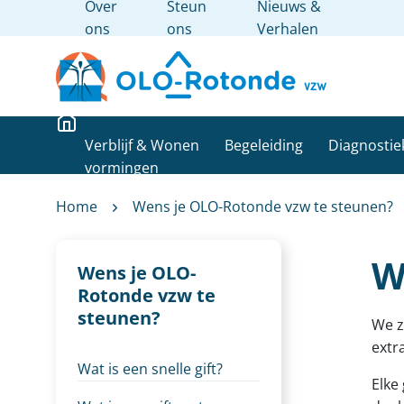
Over
Steun
Nieuws &
ons
ons
Verhalen
Verblijf & Wonen
Begeleiding
Diagnostie
vormingen
Home
Wens je OLO-Rotonde vzw te steunen?
W
Wens je OLO-
Rotonde vzw te
steunen?
We z
extr
Wat is een snelle gift?
Elke