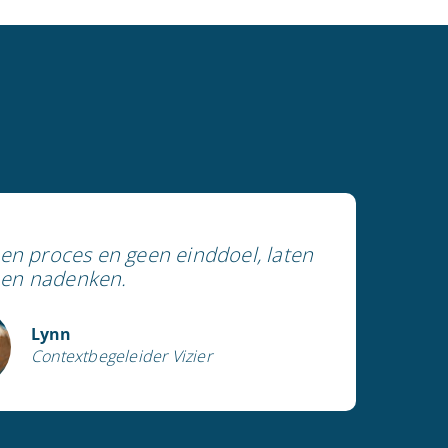
een proces en geen einddoel, laten
en nadenken.
Lynn
Contextbegeleider Vizier