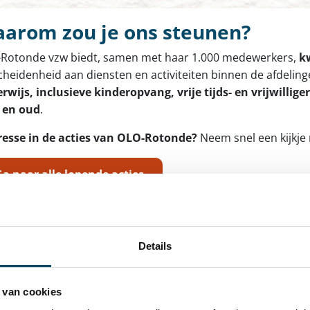
arom zou je ons steunen?
Rotonde vzw biedt, samen met haar 1.000 medewerkers,
kw
cheidenheid aan diensten en activiteiten binnen de afdelin
rwijs, inclusieve kinderopvang, vrije tijds- en vrijwilli
 en oud
.
resse in de acties van OLO-Rotonde?
Neem snel een kijkje 
a naar alle lopende acties
a naar reeds gerealiseerde acties
Details
 te doneren, draag je direct bij aan afdelingen of actie
ingsbudget waar steeds weloverwogen beslissingen over a
aatje te bezorgen
aan onze kinderen, jongeren of cliënten.
 van cookies