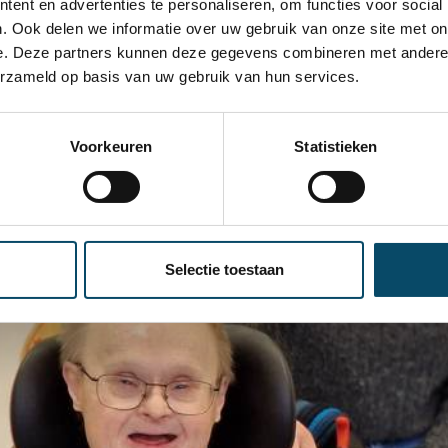
 kan een gift doen op twee gema
ent en advertenties te personaliseren, om functies voor social
. Ook delen we informatie over uw gebruik van onze site met on
e. Deze partners kunnen deze gegevens combineren met andere i
k wil een snelle gift doen
erzameld op basis van uw gebruik van hun services.
k wil een gift doen met een specifieke vermelding
Voorkeuren
Statistieken
je nog aanvullende vragen? Onze collega's staan je graag t
Selectie toestaan