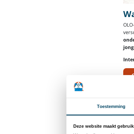
Wa
OLO-
vers
onde
jong
Inte
G
G
Toestemming
Door
werk
extr
Deze website maakt gebruik