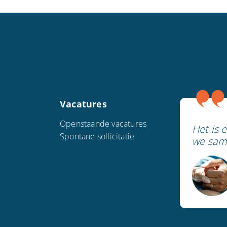
Vacatures
Openstaande vacatures
Het is 
Spontane sollicitatie
we sam