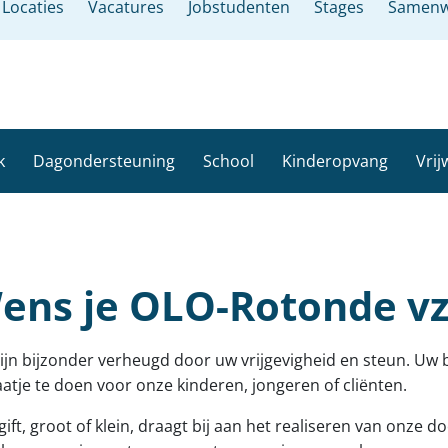
Locaties
Vacatures
Jobstudenten
Stages
Samenw
k
Dagondersteuning
School
Kinderopvang
Vrij
ens je OLO-Rotonde vz
ijn bijzonder verheugd door uw vrijgevigheid en steun. Uw b
aatje te doen voor onze kinderen, jongeren of cliënten.
 gift, groot of klein, draagt bij aan het realiseren van onze