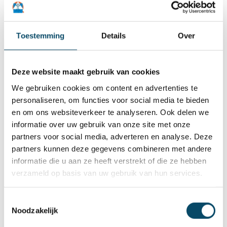
bewustwording rond autisme. Wat niet wil
zeggen dat we er niet op moeten blijven
inzetten."
Toestemming
Details
Over
Gepubliceerd op woensdag 1 april 2026
Meer weten
Deze website maakt gebruik van cookies
We gebruiken cookies om content en advertenties te
personaliseren, om functies voor social media te bieden
en om ons websiteverkeer te analyseren. Ook delen we
informatie over uw gebruik van onze site met onze
partners voor social media, adverteren en analyse. Deze
partners kunnen deze gegevens combineren met andere
informatie die u aan ze heeft verstrekt of die ze hebben
verzameld op basis van uw gebruik van hun services.
Toestemmingsselectie
Noodzakelijk
Wereld Autisme Dag