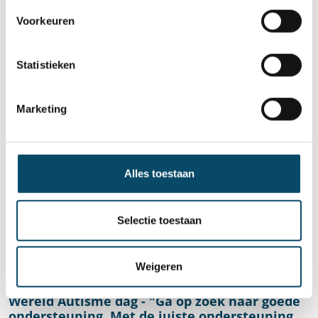
Wereld Autisme dag - "Prikkels komen anders
binnen."
Voorkeuren
Gepubliceerd op woensdag 1 april 2026
Statistieken
Meer weten
Marketing
Alles toestaan
Selectie toestaan
Weigeren
Wereld Autisme Dag
Wereld Autisme dag - "Ga op zoek naar goede
ondersteuning. Met de juiste ondersteuning