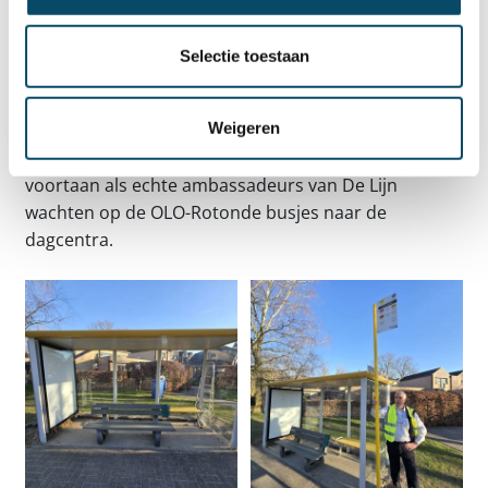
Jentel.
Extra cadeautjes
Selectie toestaan
Als afsluiter had Erik nog enkele kleine cadeautjes
Weigeren
mee voor de bewoners. Iedereen kreeg een fluohesje
en pasjes van De Lijn. Zo zullen de bewoners
voortaan als echte ambassadeurs van De Lijn
wachten op de OLO-Rotonde busjes naar de
dagcentra.