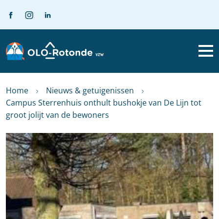
Home
Nieuws & getuigenissen
Campus Sterrenhuis onthult bushokje van De Lijn tot
groot jolijt van de bewoners