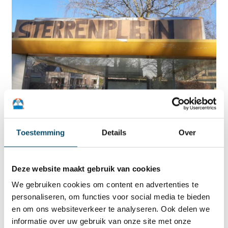
Het officiële naambordje zal snel geplaatst worden.
Toestemming
Details
Over
De aanwezigen hieven het glas en sommigen
enthousiastelingen namen ook een eerste keer
plaats in het splinternieuwe bushokje.
Deze website maakt gebruik van cookies
We gebruiken cookies om content en advertenties te
personaliseren, om functies voor social media te bieden
en om ons websiteverkeer te analyseren. Ook delen we
informatie over uw gebruik van onze site met onze