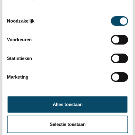
Je werkt doelgericht, planmatig en stipt en bezit
Toestemmingsselectie
over een grote mate van flexibiliteit.
Noodzakelijk
Je werkt vanuit een emancipatorische
grondhouding en kan een veilig klimaat creëren
Voorkeuren
aangepast aan de noden van de kinderen en
jongeren in jouw werking.
Het dienend leidinggeven vormt de basis om je
Statistieken
leiderschapsstijl verder te ontwikkelen.
Marketing
Datum in dienst: Wij verwelkomen jou graag zo snel
als mogelijk in ons team.
Alles toestaan
Wat bieden we jou
Selectie toestaan
Contract: 38/38u, onbepaalde duur