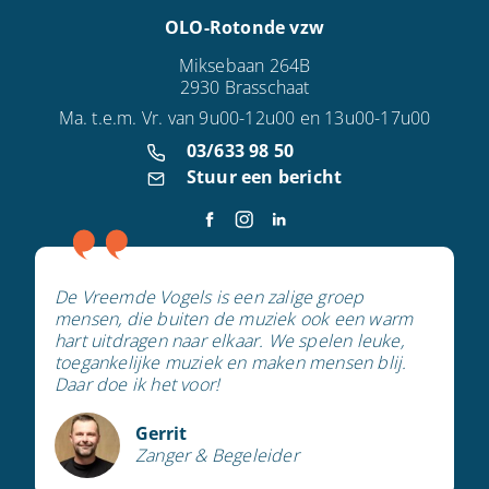
OLO-Rotonde vzw
Miksebaan 264B
2930 Brasschaat
Ma. t.e.m. Vr. van 9u00-12u00 en 13u00-17u00
03/633 98 50
Stuur een bericht
De Vreemde Vogels is een zalige groep
mensen, die buiten de muziek ook een warm
hart uitdragen naar elkaar. We spelen leuke,
toegankelijke muziek en maken mensen blij.
Daar doe ik het voor!
Gerrit
Zanger & Begeleider