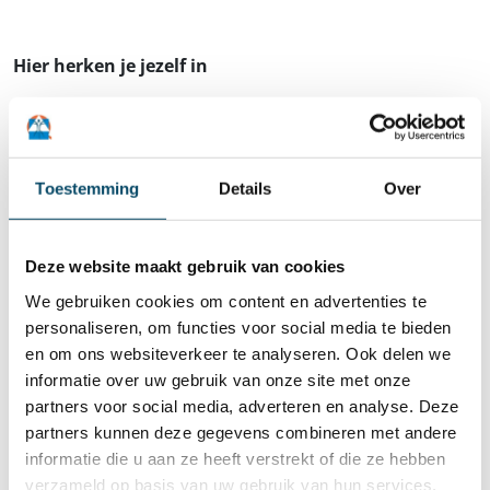
Hier herken je jezelf in
Minstens een Bachelordiploma met pedagogische,
sociale of paramedische oriëntatie.
Minimaal 2 jaar relevante ervaring als opvoeder of
Toestemming
Details
Over
begeleider met soortgelijke doelgroep.
Je bent een enthousiaste, gedreven leidinggevende
die een team op een positieve en constructieve
Deze website maakt gebruik van cookies
manier kan aansturen.
Je hebt inzicht in groepsdynamische processen en
We gebruiken cookies om content en advertenties te
kan hiermee aan de slag.
personaliseren, om functies voor social media te bieden
en om ons websiteverkeer te analyseren. Ook delen we
Je kan je teamleden individueel en je team als
informatie over uw gebruik van onze site met onze
geheel krachtgericht coachen.
partners voor social media, adverteren en analyse. Deze
Je bent in staat om mee na te denken over
partners kunnen deze gegevens combineren met andere
aanpassingen in de werking ifv de noden van de
informatie die u aan ze heeft verstrekt of die ze hebben
doelgroep
verzameld op basis van uw gebruik van hun services.