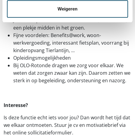
Verloning volgens barema VAPH PC 319.01 en
Weigeren
relevante werkervaring
Jouw werkplek wordt Miksebaan 264B, Brasschaat,
een plekje midden in het groen.
Fijne voordelen: Benefits@work, woon-
werkvergoeding, interessant fietsplan, voorrang bij
kinderopvang Tierlantijn, ...
Opleidingsmogelijkheden
Bij OLO-Rotonde dragen we zorg voor elkaar. We
weten dat zorgen zwaar kan zijn. Daarom zetten we
sterk in op begeleiding, ondersteuning en nazorg.
Interesse?
Is deze functie echt iets voor jou? Dan wordt het tijd dat
we elkaar ontmoeten. Stuur je cv en motivatiebrief via
het online sollicitatieformulier.