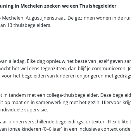
euning in Mechelen zoeken we een Thuisbegeleider
.
is Mechelen, Augustijnenstraat. De gezinnen wonen in de ru
van 13 thuisbegeleiders.
van alledag. Elke dag opnieuw het beste van jezelf geven sa
 mocht het wel eens tegenzitten, dan blijf je communiceren.
oon voor het begeleiden van kinderen en jongeren met gedra
niet in tandem met een collega-thuisbegeleider. Deze begele
 uit op maat en in samenwerking met het gezin. Hiervoor krij
ndividuele supervisie.
ar binnen verschillende begeleidingscontexten. Flexibiliteit 
van jonge kinderen (0–6 jaar) in een inclusieve context ond