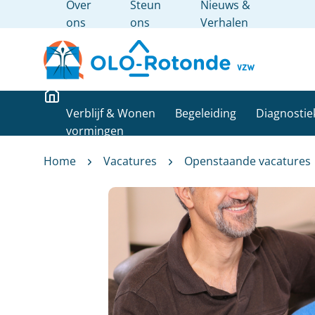
Over
Steun
Nieuws &
ons
ons
Verhalen
Verblijf & Wonen
Begeleiding
Diagnostie
vormingen
Home
Vacatures
Openstaande vacatures