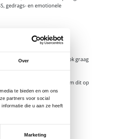
ASS, gedrags- en emotionele
erantwoordelijkheden, maar ook graag
Over
et kinderen van 3 tot 18 jaar. Om dit op
oornissen en heb je ervaring
 media te bieden en om ons
ze partners voor social
nformatie die u aan ze heeft
ief en hebt gevoel voor humor.
Marketing