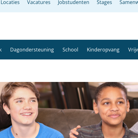
Locaties
Vacatures
Jobstudenten
Stages
Samenw
k
Dagondersteuning
School
Kinderopvang
Vrij