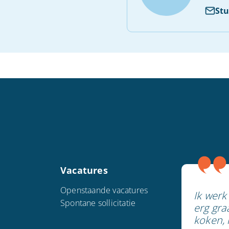
Stu
Vacatures
Openstaande vacatures
Ik werk
Spontane sollicitatie
erg gra
koken, 