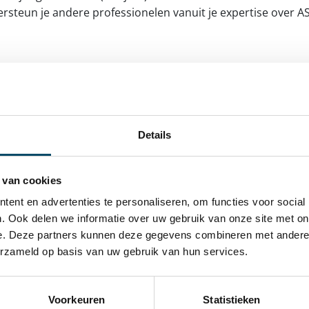
dersteun je andere professionelen vanuit je expertise over 
 sociale of menswetenschappelijke richting.
ste en gedreven collega die uitgedaagd wordt door eigen v
Details
 lijf geschreven.
 van cookies
 je voelt je goed in individuele activiteiten of gesprekken m
, beschik je over basiskennis van gedrags- en emotionele st
ent en advertenties te personaliseren, om functies voor social
. Ook delen we informatie over uw gebruik van onze site met on
ed behoort tot je basiskennis.
e. Deze partners kunnen deze gegevens combineren met andere i
 wat betreft hulpvragen als beschikbare tijd en je bent creat
erzameld op basis van uw gebruik van hun services.
telijk vlot en correct uitdrukken.
Voorkeuren
Statistieken