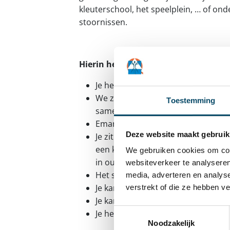
kleuterschool, het speelplein, … of on
stoornissen.
Hierin herken je jezelf
Je hebt een bachelordiploma in een
We zoeken een ervaren, enthousia
Toestemming
samen met een team nadenkt.
Emancipatorisch werken is je op het
Deze website maakt gebruik
Je zit graag met ouders aan tafel én
een kwaliteitsvolle manier te doen
We gebruiken cookies om cont
in ouderbegeleiding.
websiteverkeer te analyseren
Het systeemtheoretisch gedachtego
media, adverteren en analys
Je kan je flexibel opstellen, zowel
verstrekt of die ze hebben v
Je kan je zowel mondeling als schrif
Toestemmingsselectie
Je hebt een eigen wagen.
Noodzakelijk