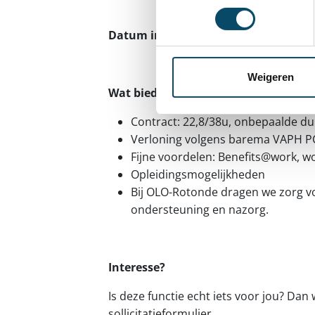
Datum in dienst: wij verwelkomen jou
Weigeren
Wat bieden we jou
Contract: 22,8/38u, onbepaalde d
Verloning volgens barema VAPH PC
Fijne voordelen: Benefits@work, woo
Opleidingsmogelijkheden
Bij OLO-Rotonde dragen we zorg vo
ondersteuning en nazorg.
Interesse?
Is deze functie echt iets voor jou? Dan 
sollicitatieformulier.