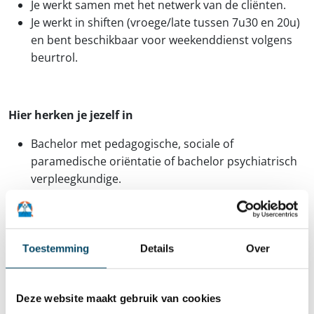
Je werkt samen met het netwerk van de cliënten.
Je werkt in shiften (vroege/late tussen 7u30 en 20u)
en bent beschikbaar voor weekenddienst volgens
beurtrol.
Hier herken je jezelf in
Bachelor met pedagogische, sociale of
paramedische oriëntatie of bachelor psychiatrisch
verpleegkundige.
Je bent een enthousiaste en gedreven collega die
zelfstandig kan werken.
Je bezit agogische kennis en hebt bij voorkeur
ervaring in het begeleiden van volwassenen met
Toestemming
Details
Over
een beperking.
Je werkt emancipatorisch en cliëntgericht, beschikt
Deze website maakt gebruik van cookies
over een groot inlevingsvermogen en sterke