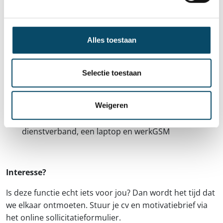
Wat bieden we jou
Voltijds contract onbepaalde duur
Alles toestaan
Loon volgens barema VAPH - PC 319.01, begeleider
klasse 1
Een gevarieerde functie in een stimulerende
Selectie toestaan
werkomgeving met veel vormingsmogelijkheden
Je kan rekenen op individuele coaching en
Weigeren
supervisie.
Km-vergoeding voor verplaatsingen in
dienstverband, een laptop en werkGSM
Interesse?
Is deze functie echt iets voor jou? Dan wordt het tijd dat
we elkaar ontmoeten. Stuur je cv en motivatiebrief via
het online sollicitatieformulier.