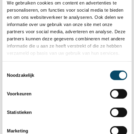
communicatieve vaardigheden.
We gebruiken cookies om content en advertenties te
Je beschikt over voldoende probleemoplossend
personaliseren, om functies voor social media te bieden
vermogen om vanuit een verhaal van een cliënt te
en om ons websiteverkeer te analyseren. Ook delen we
komen tot hypothesen, adviezen en oplossingen.
informatie over uw gebruik van onze site met onze
Je bent bereid om in supervisie over jezelf na te
partners voor social media, adverteren en analyse. Deze
partners kunnen deze gegevens combineren met andere
denken en met je werkpunten aan de slag te gaan.
informatie die u aan ze heeft verstrekt of die ze hebben
Je kent de sociale kaart en sociale wetgeving m.b.t.
verzameld op basis van uw gebruik van hun services.
personen met een beperking.
Je bent in het bezit van een eigen wagen en rijbewijs
B
Toestemmingsselectie
Noodzakelijk
Je bent bereid om volgens een flexibel uurrooster te
werken.
Voorkeuren
Datum in dienst: wij verwelkomen jou graag vanaf
Statistieken
03/08/2026 in ons team.
Marketing