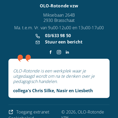
OLO-Rotonde vzw
Miksebaan 264B
2930 Brasschaat
Ma. t.e.m. Vr. van 9u00-12u00 en 13u00-17u00
03/633 98 50
Stuur een bericht
OLO-Rotonde is een werkplek waar je
uitgedaagd wordt om na te denken over je
pedagogisch handelen.
collega's Chris Silke, Nasir en Liesbeth
Toegang extranet
© 2026, OLO-Rotonde
vzw