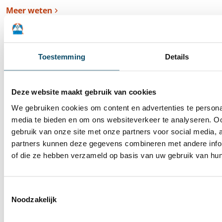
Meer weten
Toestemming
Details
Deze website maakt gebruik van cookies
We gebruiken cookies om content en advertenties te personal
media te bieden en om ons websiteverkeer te analyseren. Oo
gebruik van onze site met onze partners voor social media,
partners kunnen deze gegevens combineren met andere inform
of die ze hebben verzameld op basis van uw gebruik van hun
Nieuwe directeur
Verblijf
Kinderen en jongeren
Vier decennia ervaring en passie voor zorg:
Toestemmingsselectie
Nadia Renders stelt zich voor als nieuwe
Noodzakelijk
Directeur Verblijf MFC en OBC