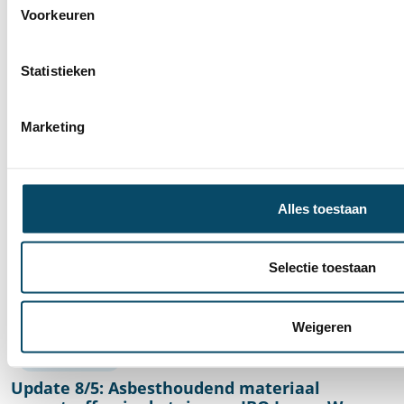
Gepubliceerd op donderdag 9 juli 2026
Voorkeuren
Meer weten
Statistieken
Marketing
Alles toestaan
Selectie toestaan
Tierlantijn
Weigeren
Initiatief Buitenschoolse Kinderopvang (IBO)
Brasschaat
Update 8/5: Asbesthoudend materiaal