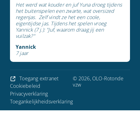
Het werd wat kouder en juf Yuna droeg tijdens
het buitenspelen een zwarte, wat oversized
regenjas. Zelf vindt ze het een coole,
eigentijdse jas. Tijdens het spelen vroeg
Yannick (7 j.): "Juf, waarom draag jij een
vuilzak?"
Yannick
7 jaar
Toegang extranet
© 2026, OLO-Rotonde
vzw
Cookiebeleid
Privacyverklaring
Toegankelijkheidsverklaring