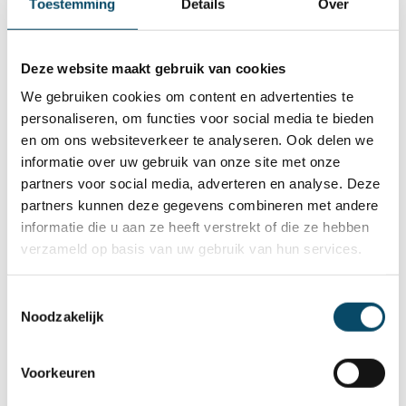
Toestemming
Details
Over
en alles is goed voorbereid. Het is een dag
zoals een ander.” - Jeffrey
Deze website maakt gebruik van cookies
Steven treedt hem bij:
We gebruiken cookies om content en advertenties te
“Het is zeer leuk om hier te mogen staan.
personaliseren, om functies voor social media te bieden
Ik werk ook al lang in Brasschaat en om nu
en om ons websiteverkeer te analyseren. Ook delen we
naar hier te komen voelt vertrouwd, want
informatie over uw gebruik van onze site met onze
partners voor social media, adverteren en analyse. Deze
het is hetzelfde concept.” - Steven
partners kunnen deze gegevens combineren met andere
informatie die u aan ze heeft verstrekt of die ze hebben
verzameld op basis van uw gebruik van hun services.
Toestemmingsselectie
Noodzakelijk
Voorkeuren