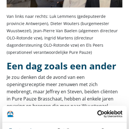
Van links naar rechts: Luk Lemmens (gedeputeerde
provincie Antwerpen), Dieter Wouters (burgemeester
Wuustwezel), Jean-Pierre Van Baelen (algemeen directeur
OLO-Rotonde vzw), Ingrid Martens (directeur
dagondersteuning OLO-Rotonde vzw) en Els Peers
(operationeel verantwoordelijke Pure Pauze)
Een dag zoals een ander
Je zou denken dat de avond van een
openingsreceptie meer zenuwen met zich
meebrengt, maar Jeffrey en Steven, beiden cliënten
in Pure Pauze Brasschaat, hebben al enkele jaren
ervaring en brengen die mee naar Wuustwezel.
Jeffrey was er dan ook zichtbaar gerust in:
“Ik werk al lang in Pure Pauze Brasschaat