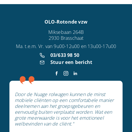
OLO-Rotonde vzw
Miksebaan 264B
2930 Brasschaat
Ma. t.e.m. Vr. van 9u00-12u00 en 13u00-17u00
03/633 98 50
Stuur een bericht
Door de Nuage rolwagen kunnen de minst
mobiele cliënten op een comfortabele manier
deelnemen aan het groepsgebeuren en
eenvoudig buiten verplaatst worden. Wat een
grote meerwaarde is voor het emotioneel
welbevinden van de cliënt."