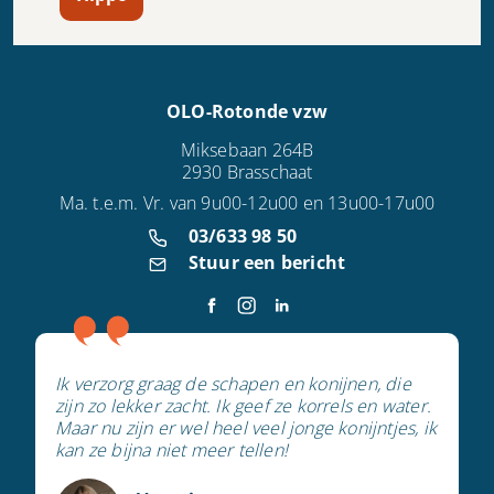
OLO-Rotonde vzw
Miksebaan 264B
2930 Brasschaat
Ma. t.e.m. Vr. van 9u00-12u00 en 13u00-17u00
03/633 98 50
Stuur een bericht
Ik verzorg graag de schapen en konijnen, die
zijn zo lekker zacht. Ik geef ze korrels en water.
Maar nu zijn er wel heel veel jonge konijntjes, ik
kan ze bijna niet meer tellen!