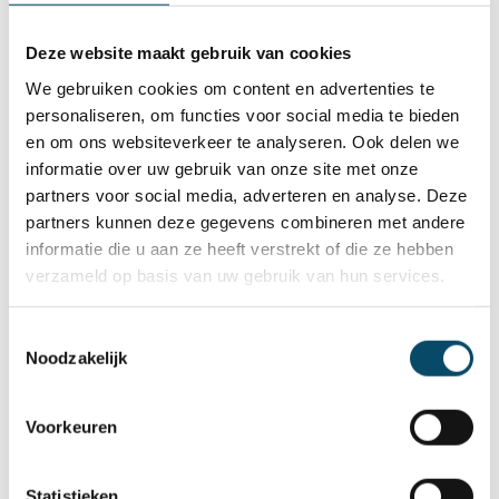
verantwoordelijken
(zij behouden het overzicht door
de doelen van alle medewerkers vast te houden),
Deze website maakt gebruik van cookies
therapeuten, kinder-en jeugdpsychiaters,...
We
We gebruiken cookies om content en advertenties te
vinden de samenwerking met het gezin erg belangrijk.
personaliseren, om functies voor social media te bieden
Een
contextbegeleider
zal daarom geregeld op
en om ons websiteverkeer te analyseren. Ook delen we
huisbezoek komen. Tijdens het huisbezoek is er ruimte
informatie over uw gebruik van onze site met onze
voor opvoedingsvragen- en ondersteuning, handvatten
partners voor social media, adverteren en analyse. Deze
en tips, over hoe je de ontwikkeling van je kind verder
partners kunnen deze gegevens combineren met andere
kan stimuleren. Contextbegeleiders denken ook mee na
informatie die u aan ze heeft verstrekt of die ze hebben
over de praktische ondersteuning.
verzameld op basis van uw gebruik van hun services.
Tot slot is er het
Ondersteuningsteam
. Dit zijn
Toestemmingsselectie
begeleiders die een zinvolle dagbesteding bieden voor
Noodzakelijk
de jongeren waarvan het schooltraject moeilijk loopt.
Daarnaast bieden zij ondersteuning aan de leefgroepen
na de schooluren. Zo zorgen we ervoor dat onze
Voorkeuren
kinderen en jongeren vaker in kleine groep, of op maat
van hun eigen interesses een aanbod krijgen.
Statistieken