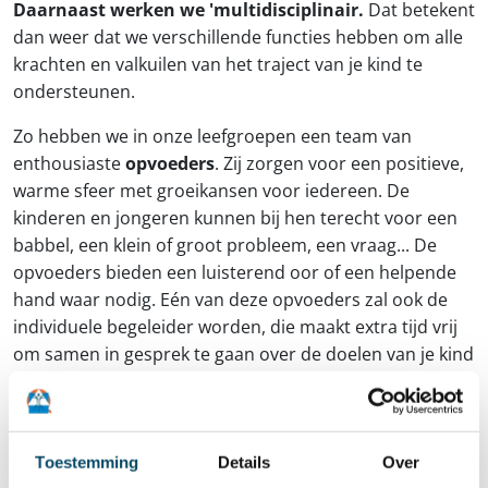
Daarnaast werken we 'multidisciplinair.
Dat betekent
dan weer dat we verschillende functies hebben om alle
krachten en valkuilen van het traject van je kind te
ondersteunen.
Zo hebben we in onze leefgroepen een team van
enthousiaste
opvoeders
. Zij zorgen voor een positieve,
warme sfeer met groeikansen voor iedereen. De
kinderen en jongeren kunnen bij hen terecht voor een
babbel, een klein of groot probleem, een vraag... De
opvoeders bieden een luisterend oor of een helpende
hand waar nodig. Eén van deze opvoeders zal ook de
individuele begeleider worden, die maakt extra tijd vrij
om samen in gesprek te gaan over de doelen van je kind
en om samen fijne momenten te hebben.
Naast de opvoeders zijn er nog een aantal
medewerkers die je kind tijdens het traject kunnen
Toestemming
Details
Over
ondersteunen waar nodig:
inhoudelijk