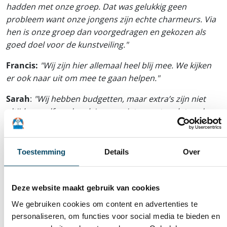
hadden met onze groep. Dat was gelukkig geen
probleem want onze jongens zijn echte charmeurs. Via
hen is onze groep dan voorgedragen en gekozen als
goed doel voor de kunstveiling."
Francis:
"Wij zijn hier allemaal heel blij mee. We kijken
er ook naar uit om mee te gaan helpen."
Sarah
:
"Wij hebben budgetten, maar extra’s zijn niet
altijd vanzelfsprekend. Je mag niet vergeten dat veel van
onze jongens hier permanent verblijven en niet meer
naar huis gaan. Voor veel jongens zijn we niet alleen
opvoeders, maar ook hun volledige context waarbinnen
Toestemming
Details
Over
alles georganiseerd moeten worden. Het is voor ons
niet altijd evident om altijd te kunnen meegaan of hen
weg te brengen naar hobby’s. Het is voor ons dus een
Deze website maakt gebruik van cookies
uitdaging om de dagbesteding levendig te houden. Een
We gebruiken cookies om content en advertenties te
deel van de opbrengst zouden we daarom echt willen
personaliseren, om functies voor social media te bieden en
besteden aan activiteiten. We denken hierbij