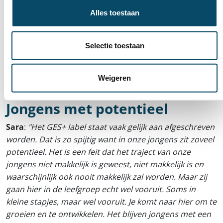
Wij zijn echt enthousiast over de
Alles toestaan
kunstveiling omdat we eens met onze
leefgroep naar buiten kunnen treden en
Selectie toestaan
kunnen laten zien wie we echt zijn.
Francis
jongere leefgroep Honk
Weigeren
Jongens met potentieel
Sara
:
"Het GES+ label staat vaak gelijk aan afgeschreven
worden. Dat is zo spijtig want in onze jongens zit zoveel
potentieel. Het is een feit dat het traject van onze
jongens niet makkelijk is geweest, niet makkelijk is en
waarschijnlijk ook nooit makkelijk zal worden. Maar zij
gaan hier in de leefgroep echt wel vooruit. Soms in
kleine stapjes, maar wel vooruit. Je komt naar hier om te
groeien en te ontwikkelen. Het blijven jongens met een