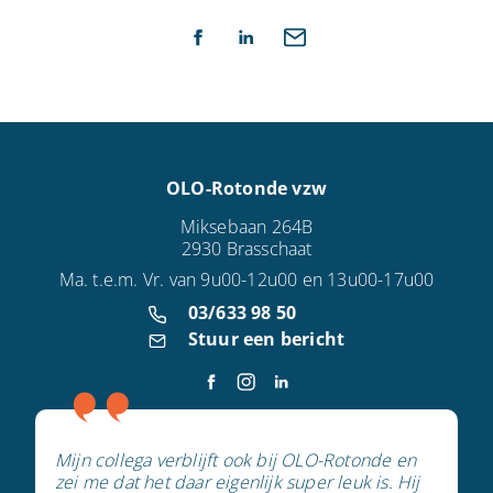
OLO-Rotonde vzw
Miksebaan 264B
2930 Brasschaat
Ma. t.e.m. Vr. van 9u00-12u00 en 13u00-17u00
03/633 98 50
Stuur een bericht
Mijn collega verblijft ook bij OLO-Rotonde en
zei me dat het daar eigenlijk super leuk is. Hij