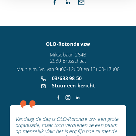
OLO-Rotonde vzw
Miksebaan 264B
2930 Brasschaat
Ma. t.e.m. Vr. van 9u00-12u00 en 13u00-17u00
03/633 98 50
Stuur een bericht
Vandaag de dag is OLO-Rotonde vzw een grote
organisatie, maar toch verdienen ze een pluim
op menselijk vlak: het is erg fijn hoe zij met de