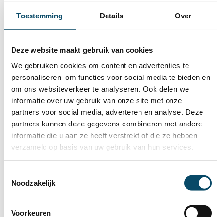
om contact te maken, rust te geven en
Toestemming
Details
Over
expressie mogelijk te maken voor mensen die
zich niet altijd met woorden kunnen uiten.
-
Steven Wuyts, Muziekbegeleider Sterrenhuis
Deze website maakt gebruik van cookies
We gebruiken cookies om content en advertenties te
Steven:
"Nu we de handpan kunnen inzetten geeft het
personaliseren, om functies voor social media te bieden en
al een wereld van verschil. Dit instrument heeft een
om ons websiteverkeer te analyseren. Ook delen we
rustgevend, bijna meditatief geluid dat mensen enorm
informatie over uw gebruik van onze site met onze
aanspreekt. Onze cliënten en medewerkers zijn razend
partners voor social media, adverteren en analyse. Deze
enthousiast."
partners kunnen deze gegevens combineren met andere
informatie die u aan ze heeft verstrekt of die ze hebben
verzameld op basis van uw gebruik van hun services.
Toestemmingsselectie
Noodzakelijk
Voorkeuren