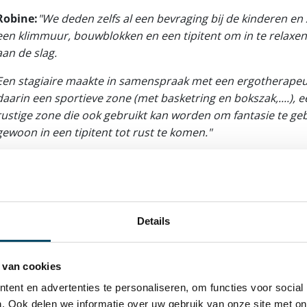
Robine:
"We deden zelfs al een bevraging bij de kinderen en 
een klimmuur, bouwblokken en een tipitent om in te relaxe
aan de slag.
Een stagiaire maakte in samenspraak met een ergotherapeu
daarin een sportieve zone (met basketring en bokszak,....),
rustige zone die ook gebruikt kan worden om fantasie te g
gewoon in een tipitent tot rust te komen."
"De kinderen dromen echt van een
ze zich volledig kunnen uitleven.
hebben we al voor ogen, maar de
Details
genomen moeten worden." - Robin
Klinker 2
 van cookies
ent en advertenties te personaliseren, om functies voor social
Robine:
"We zouden het fantastisch vinden als dit project 
. Ook delen we informatie over uw gebruik van onze site met on