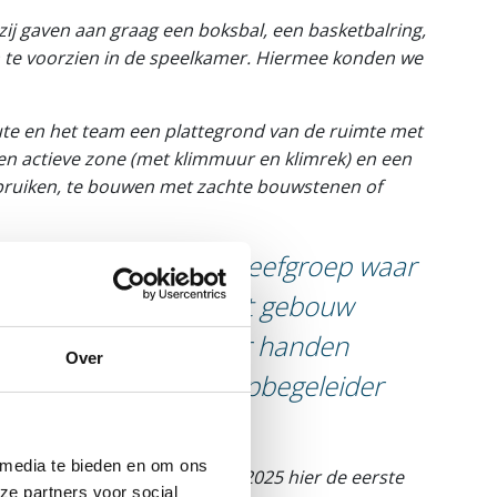
zij gaven aan graag een boksbal, een basketbalring,
n te voorzien in de speelkamer. Hiermee konden we
te en het team een plattegrond van de ruimte met
 een actieve zone (met klimmuur en klimrek) en een
ebruiken, te bouwen met zachte bouwstenen of
 eigen ruimte in de leefgroep waar
 De ideale ruimte in het gebouw
ze zal toch nog onder handen
Over
e Mertens, leefgroepbegeleider
 media te bieden en om ons
gedragen kan worden en we in 2025 hier de eerste
ze partners voor social