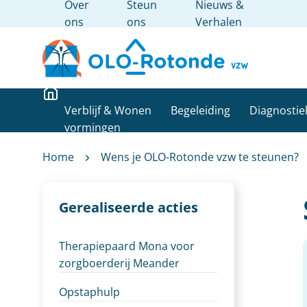
Over
Steun
Nieuws &
ons
ons
Verhalen
Verblijf & Wonen
Begeleiding
Diagnostie
vormingen
Home
Wens je OLO-Rotonde vzw te steunen?
Gerealiseerde acties
Therapiepaard Mona voor
zorgboerderij Meander
Opstaphulp