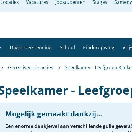
Locaties
Vacatures
Jobstudenten
Stages
Samenw
k
Dagondersteuning
School
Kinderopvang
Vrij
Gerealiseerde acties
Speelkamer - Leefgroep Klinke
Speelkamer - Leefgroep
Mogelijk gemaakt dankzij...
Een enorme dankjewel aan verschillende gulle gevers!