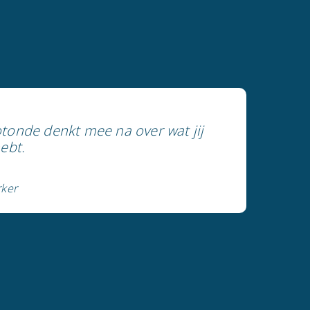
onde denkt mee na over wat jij
ebt.
ker