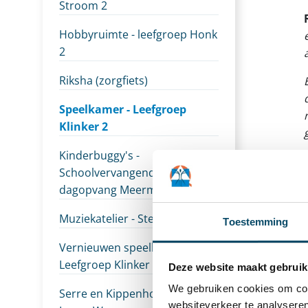
Stroom 2
Hobbyruimte - leefgroep Honk
2
Riksha (zorgfiets)
Speelkamer - Leefgroep
Klinker 2
Kinderbuggy's -
Schoolvervangende
dagopvang Meerminne
Muziekatelier - Sterrenhuis
Toestemming
Vernieuwen speelkamer -
Leefgroep Klinker 1
Deze website maakt gebruik
We gebruiken cookies om cont
Serre en Kippenhok - IBO
websiteverkeer te analyseren