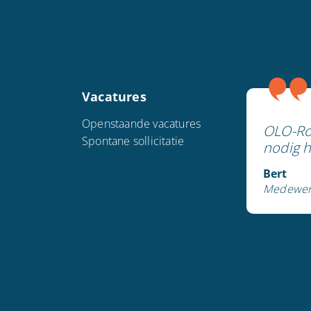
Vacatures
Openstaande vacatures
OLO-Rot
Spontane sollicitatie
nodig h
Bert
Medewer