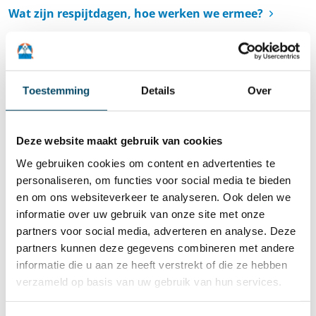
Wat zijn respijtdagen, hoe werken we ermee?
Kan ik, voordat ik mijn kindje inschrijf, een bezoek
brengen aan de opvang?
Toestemming
Details
Over
Kan ik voordat mijn kind geboren is al een plaats
reserveren?
Deze website maakt gebruik van cookies
We gebruiken cookies om content en advertenties te
Kan ik mijn dagen en uren van de opvang
personaliseren, om functies voor social media te bieden
aanpassen?
en om ons websiteverkeer te analyseren. Ook delen we
informatie over uw gebruik van onze site met onze
Worden er proefmomenten voorzien voor de officiële
partners voor social media, adverteren en analyse. Deze
start van mijn zoon/dochter?
partners kunnen deze gegevens combineren met andere
informatie die u aan ze heeft verstrekt of die ze hebben
verzameld op basis van uw gebruik van hun services.
Worden er warme maaltijden voorzien?