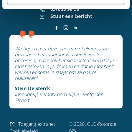
Ma. t.e.m. Vr. van 9u00-12u00 en 13u00-17u00
03/633 98 50
Stuur een bericht
We hopen met deze aanzet niet alleen onze
bewoners het avontuur van hun leven te
bezorgen, maar ook het signaal te geven dat je
moet geloven in je dromen en dat je met hard
werken er soms in slaagt om ze ook te
realiseren!
Stein De Sterck
Inhoudelijk verantwoordelijke - leefgroep
Stroom
Toegang extranet
© 2026, OLO-Rotonde
vzw
Cookiebeleid