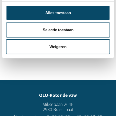
Worden er proefmomenten voorzien voor de
Alles toestaan
officiële start van mijn zoon/dochter?
Selectie toestaan
Hoe kan ik de opvang stopzetten?
Weigeren
Hoe kan ik een klacht indienen?
OLO-Rotonde vzw
Miksebaan 264B
2930 Brasschaat