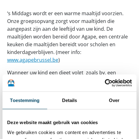
‘s Middags wordt er een warme maaltijd voorzien.
Onze groepsopvang zorgt voor maaltijden die
aangepast zijn aan de leeftijd van uw kind. De
maaltijden worden bereid door Agape, een centrale
keuken die maaltijden bereidt voor scholen en
kinderdagverblijven. (meer info:
www.agapebrussel.be
)
Wanneer uw kind een dieet volgt zoals bv. een
glutenvrij dieet, of wanneer u speciale wensen hebt,
bv. vegetarische, halal of koosjere voeding, zal de
groepsopvang hieraan in de mate van het mogelijke
Toestemming
Details
Over
tegemoetkomen.
Deze website maakt gebruik van cookies
We gebruiken cookies om content en advertenties te