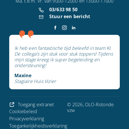
Ma. t.e.m. Vr. van 9u00-12u00 en 13u00-17u00
03/633 98 50
Stuur een bericht
Ik heb een fantastische tijd beleefd in team KI.
De collega's zijn stuk voor stuk toppers! Tijdens
mijn stage kreeg ik super begeleiding en
ondersteuning!
Maxine
Stagiaire Huis Vizier
Toegang extranet
© 2026, OLO-Rotonde
vzw
Cookiebeleid
Privacyverklaring
Toegankelijkheidsverklaring