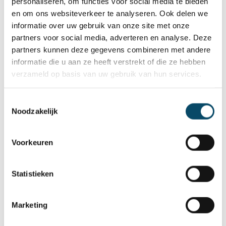
personaliseren, om functies voor social media te bieden
Nog meer informatie? Contacteer ons
en om ons websiteverkeer te analyseren. Ook delen we
informatie over uw gebruik van onze site met onze
partners voor social media, adverteren en analyse. Deze
Gerelateerde vragen
partners kunnen deze gegevens combineren met andere
informatie die u aan ze heeft verstrekt of die ze hebben
Wat is het attest inkomenstarief?
verzameld op basis van uw gebruik van hun services.
Wat zijn respijtdagen, hoe werken we ermee?
Toestemmingsselectie
Noodzakelijk
Kan ik, voordat ik mijn kindje inschrijf, een
bezoek brengen aan de opvang?
Voorkeuren
Kan ik voordat mijn kind geboren is al een
Statistieken
plaats reserveren?
Marketing
Kan ik mijn dagen en uren van de opvang
aanpassen?